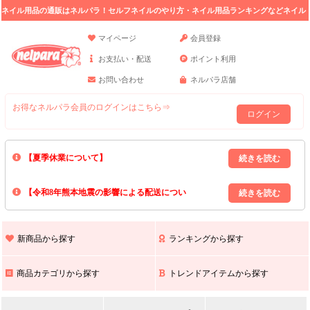
ネイル用品の通販はネルパラ！セルフネイルのやり方・ネイル用品ランキングなどネイル
の情報満載。
マイページ
会員登録
お支払い・配送
ポイント利用
お問い合わせ
ネルパラ店舗
お得なネルパラ会員のログインはこちら⇒
ログイン
【夏季休業について】
8/13(木)～8/16(日)の間｢出荷業務・お問い合わせ業務｣はお休みいたしま
【令和8年熊本地震の影響による配送につい
す｡
上記期間中のご注文・お問い合わせは8/17(月)以降の対応となりますので
て】
現在､ 熊本県へのお荷物の出荷を停止しております｡
予めご了承ください｡
また､ 九州全域でお荷物のお届けに遅延が生じております｡
新商品から探す
ランキングから探す
ご不便をおかけいたしますが､ 何卒ご理解賜りますようお願い申し上げ
ます｡
商品カテゴリから探す
トレンドアイテムから探す