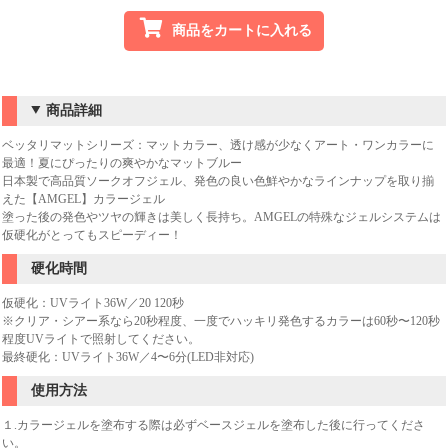
商品をカートに入れる
商品詳細
ベッタリマットシリーズ：マットカラー、透け感が少なくアート・ワンカラーに
最適！夏にぴったりの爽やかなマットブルー
日本製で高品質ソークオフジェル、発色の良い色鮮やかなラインナップを取り揃
えた【AMGEL】カラージェル
塗った後の発色やツヤの輝きは美しく長持ち。AMGELの特殊なジェルシステムは
仮硬化がとってもスピーディー！
硬化時間
仮硬化：UVライト36W／20 120秒
※クリア・シアー系なら20秒程度、一度でハッキリ発色するカラーは60秒〜120秒
程度UVライトで照射してください。
最終硬化：UVライト36W／4〜6分(LED非対応)
使用方法
１.カラージェルを塗布する際は必ずベースジェルを塗布した後に行ってくださ
い。