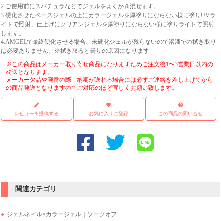
2.ご使用前にスパチュラなどでジェルをよくかき混ぜます。
3.硬化させたベースジェルの上にカラージェルを厚塗りにならない様に塗りUVラ
イトで照射、仕上げにクリアンジェルを厚塗りにならない様に塗りライトで照射
します。
4.AMGELで最終硬化させる場合、未硬化ジェルが残らないので溶液での拭き取り
は必要ありません。※拭き取ると曇りの原因になります
※この商品はメーカー取り寄せ商品になりますためご注文後1〜3営業日以内の
発送となります。
メーカー欠品や廃番の際・納期が送れる場合には必ずご連絡を差し上げてから
の商品発送となりますのでご対応のほど宜しくお願い致します。
レビューを投稿する
お気に入りに登録
この商品の問い合せ
関連カテゴリ
ジェルネイル
>
カラージェル｜ソークオフ