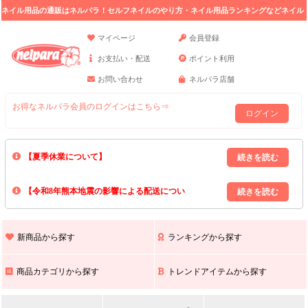
ネイル用品の通販はネルパラ！セルフネイルのやり方・ネイル用品ランキングなどネイル
の情報満載。
マイページ
会員登録
お支払い・配送
ポイント利用
お問い合わせ
ネルパラ店舗
お得なネルパラ会員のログインはこちら⇒
ログイン
【夏季休業について】
8/13(木)～8/16(日)の間｢出荷業務・お問い合わせ業務｣はお休みいたしま
【令和8年熊本地震の影響による配送につい
す｡
上記期間中のご注文・お問い合わせは8/17(月)以降の対応となりますので
て】
現在､ 熊本県へのお荷物の出荷を停止しております｡
予めご了承ください｡
また､ 九州全域でお荷物のお届けに遅延が生じております｡
新商品から探す
ランキングから探す
ご不便をおかけいたしますが､ 何卒ご理解賜りますようお願い申し上げ
ます｡
商品カテゴリから探す
トレンドアイテムから探す