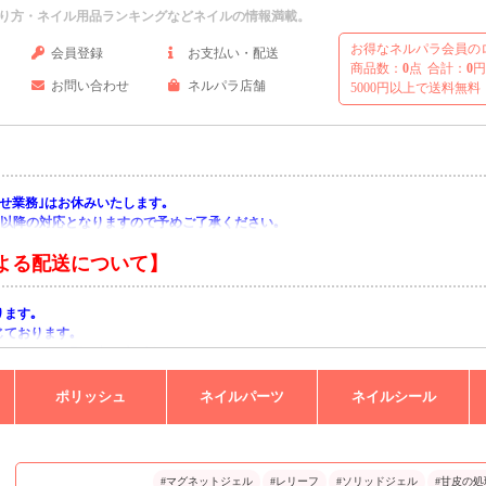
り方・ネイル用品ランキングなどネイルの情報満載。
お得なネルパラ会員の
会員登録
お支払い・配送
商品数：
0
点
合計：
0
円
お問い合わせ
ネルパラ店舗
5000円以上で送料無料
い合わせ業務｣はお休みいたします｡
月)以降の対応となりますので予めご了承ください｡
よる配送について】
ります｡
じております｡
りますようお願い申し上げます｡
ポリッシュ
ネイルパーツ
ネイルシール
#マグネットジェル
#レリーフ
#ソリッドジェル
#甘皮の処