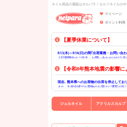
ネイル用品の通販はネルパラ！セルフネイルのや
マイページ
ポイント利用
【夏季休業について】
8/13(木)～8/16(日)の間｢出荷業務・お問
上記期間中のご注文・お問い合わせは8/17(
【令和8年熊本地震の影響に
現在､ 熊本県へのお荷物の出荷を停止してお
また､ 九州全域でお荷物のお届けに遅延が生
ご不便をおかけいたしますが､ 何卒ご理解賜
ジェルネイル
アクリルスカルプ