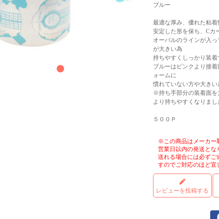
ブルー
最適な厚み、優れた粘着
安定した形を保ち、Cカ
オーバルのラインが入っ
が大きい為
持ちやすくしっかり装着
ブルーはピンクより接着
ォームに
慣れていない方や大きい
※持ち手部分の装着面を
より持ちやすくなりまし
５００Ｐ
※この商品はメーカー
営業日以内の発送とな
送れる場合には必ずご
すのでご対応のほど宜
レビューを投稿する