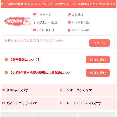
ネイル用品の通販はネルパラ！セルフネイルのやり方・ネイル用品ランキングなどネイル
の情報満載。
マイページ
会員登録
お支払い・配送
ポイント利用
お問い合わせ
ネルパラ店舗
お得なネルパラ会員のログインはこちら⇒
ログイン
【夏季休業について】
8/13(木)～8/16(日)の間｢出荷業務・お問い合わせ業務｣はお休みいたしま
【令和8年熊本地震の影響による配送につい
す｡
上記期間中のご注文・お問い合わせは8/17(月)以降の対応となりますので
て】
現在､ 熊本県へのお荷物の出荷を停止しております｡
予めご了承ください｡
また､ 九州全域でお荷物のお届けに遅延が生じております｡
新商品から探す
ランキングから探す
ご不便をおかけいたしますが､ 何卒ご理解賜りますようお願い申し上げ
ます｡
商品カテゴリから探す
トレンドアイテムから探す