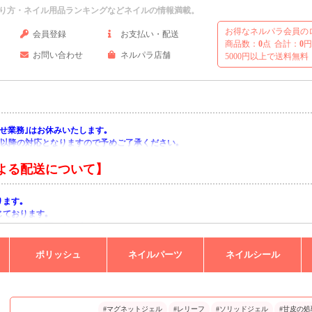
り方・ネイル用品ランキングなどネイルの情報満載。
お得なネルパラ会員の
会員登録
お支払い・配送
商品数：
0
点
合計：
0
円
お問い合わせ
ネルパラ店舗
5000円以上で送料無料
い合わせ業務｣はお休みいたします｡
月)以降の対応となりますので予めご了承ください｡
よる配送について】
ります｡
じております｡
りますようお願い申し上げます｡
ポリッシュ
ネイルパーツ
ネイルシール
#マグネットジェル
#レリーフ
#ソリッドジェル
#甘皮の処