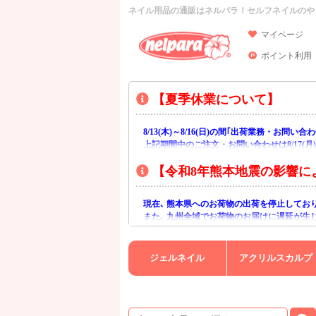
ネイル用品の通販はネルパラ！セルフネイルのや
マイページ
ポイント利用
【夏季休業について】
8/13(木)～8/16(日)の間｢出荷業務・お問
上記期間中のご注文・お問い合わせは8/17(
【令和8年熊本地震の影響に
現在､ 熊本県へのお荷物の出荷を停止してお
また､ 九州全域でお荷物のお届けに遅延が生
ご不便をおかけいたしますが､ 何卒ご理解賜
ジェルネイル
アクリルスカルプ