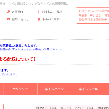
り方・ネイル用品ランキングなどネイルの情報満載。
お得なネルパラ会員の
会員登録
お支払い・配送
商品数：
0
点
合計：
0
円
お問い合わせ
ネルパラ店舗
5000円以上で送料無料
い合わせ業務｣はお休みいたします｡
月)以降の対応となりますので予めご了承ください｡
よる配送について】
ります｡
じております｡
りますようお願い申し上げます｡
ポリッシュ
ネイルパーツ
ネイルシール
#マグネットジェル
#レリーフ
#ソリッドジェル
#甘皮の処