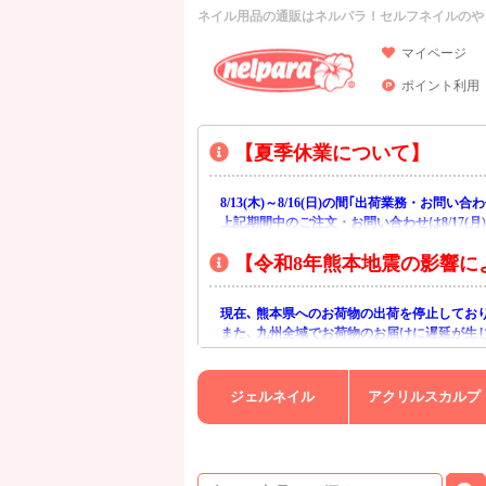
ネイル用品の通販はネルパラ！セルフネイルのや
マイページ
ポイント利用
【夏季休業について】
8/13(木)～8/16(日)の間｢出荷業務・お問
上記期間中のご注文・お問い合わせは8/17(
【令和8年熊本地震の影響に
現在､ 熊本県へのお荷物の出荷を停止してお
また､ 九州全域でお荷物のお届けに遅延が生
ご不便をおかけいたしますが､ 何卒ご理解賜
ジェルネイル
アクリルスカルプ