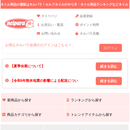
ネイル用品の通販はネルパラ！セルフネイルのやり方・ネイル用品ランキングなどネイル
の情報満載。
マイページ
会員登録
お支払い・配送
ポイント利用
お問い合わせ
ネルパラ店舗
お得なネルパラ会員のログインはこちら⇒
ログイン
【夏季休業について】
8/13(木)～8/16(日)の間｢出荷業務・お問い合わせ業務｣はお休みいたしま
【令和8年熊本地震の影響による配送につい
す｡
上記期間中のご注文・お問い合わせは8/17(月)以降の対応となりますので
て】
現在､ 熊本県へのお荷物の出荷を停止しております｡
予めご了承ください｡
また､ 九州全域でお荷物のお届けに遅延が生じております｡
新商品から探す
ランキングから探す
ご不便をおかけいたしますが､ 何卒ご理解賜りますようお願い申し上げ
ます｡
商品カテゴリから探す
トレンドアイテムから探す