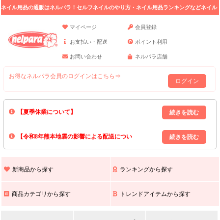
ネイル用品の通販はネルパラ！セルフネイルのやり方・ネイル用品ランキングなどネイル
の情報満載。
マイページ
会員登録
お支払い・配送
ポイント利用
お問い合わせ
ネルパラ店舗
お得なネルパラ会員のログインはこちら⇒
ログイン
【夏季休業について】
8/13(木)～8/16(日)の間｢出荷業務・お問い合わせ業務｣はお休みいたしま
【令和8年熊本地震の影響による配送につい
す｡
上記期間中のご注文・お問い合わせは8/17(月)以降の対応となりますので
て】
現在､ 熊本県へのお荷物の出荷を停止しております｡
予めご了承ください｡
また､ 九州全域でお荷物のお届けに遅延が生じております｡
新商品から探す
ランキングから探す
ご不便をおかけいたしますが､ 何卒ご理解賜りますようお願い申し上げ
ます｡
商品カテゴリから探す
トレンドアイテムから探す