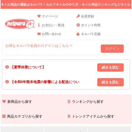
ネイル用品の通販はネルパラ！セルフネイルのやり方・ネイル用品ランキングなどネイル
の情報満載。
マイページ
会員登録
お支払い・配送
ポイント利用
お問い合わせ
ネルパラ店舗
お得なネルパラ会員のログインはこちら⇒
ログイン
【夏季休業について】
8/13(木)～8/16(日)の間｢出荷業務・お問い合わせ業務｣はお休みいたしま
【令和8年熊本地震の影響による配送につい
す｡
上記期間中のご注文・お問い合わせは8/17(月)以降の対応となりますので
て】
現在､ 熊本県へのお荷物の出荷を停止しております｡
予めご了承ください｡
また､ 九州全域でお荷物のお届けに遅延が生じております｡
新商品から探す
ランキングから探す
ご不便をおかけいたしますが､ 何卒ご理解賜りますようお願い申し上げ
ます｡
商品カテゴリから探す
トレンドアイテムから探す