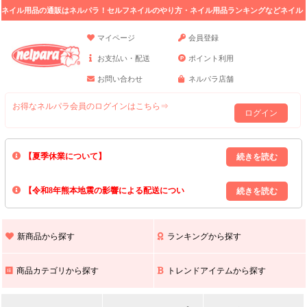
ネイル用品の通販はネルパラ！セルフネイルのやり方・ネイル用品ランキングなどネイル
の情報満載。
マイページ
会員登録
お支払い・配送
ポイント利用
お問い合わせ
ネルパラ店舗
お得なネルパラ会員のログインはこちら⇒
ログイン
【夏季休業について】
8/13(木)～8/16(日)の間｢出荷業務・お問い合わせ業務｣はお休みいたしま
【令和8年熊本地震の影響による配送につい
す｡
上記期間中のご注文・お問い合わせは8/17(月)以降の対応となりますので
て】
現在､ 熊本県へのお荷物の出荷を停止しております｡
予めご了承ください｡
また､ 九州全域でお荷物のお届けに遅延が生じております｡
新商品から探す
ランキングから探す
ご不便をおかけいたしますが､ 何卒ご理解賜りますようお願い申し上げ
ます｡
商品カテゴリから探す
トレンドアイテムから探す