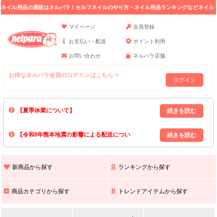
ネイル用品の通販はネルパラ！セルフネイルのやり方・ネイル用品ランキングなどネイル
の情報満載。
マイページ
会員登録
お支払い・配送
ポイント利用
お問い合わせ
ネルパラ店舗
お得なネルパラ会員のログインはこちら⇒
ログイン
【夏季休業について】
8/13(木)～8/16(日)の間｢出荷業務・お問い合わせ業務｣はお休みいたしま
【令和8年熊本地震の影響による配送につい
す｡
上記期間中のご注文・お問い合わせは8/17(月)以降の対応となりますので
て】
現在､ 熊本県へのお荷物の出荷を停止しております｡
予めご了承ください｡
また､ 九州全域でお荷物のお届けに遅延が生じております｡
新商品から探す
ランキングから探す
ご不便をおかけいたしますが､ 何卒ご理解賜りますようお願い申し上げ
ます｡
商品カテゴリから探す
トレンドアイテムから探す