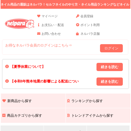
ネイル用品の通販はネルパラ！セルフネイルのやり方・ネイル用品ランキングなどネイル
の情報満載。
マイページ
会員登録
お支払い・配送
ポイント利用
お問い合わせ
ネルパラ店舗
お得なネルパラ会員のログインはこちら⇒
ログイン
【夏季休業について】
8/13(木)～8/16(日)の間｢出荷業務・お問い合わせ業務｣はお休みいたしま
【令和8年熊本地震の影響による配送につい
す｡
上記期間中のご注文・お問い合わせは8/17(月)以降の対応となりますので
て】
現在､ 熊本県へのお荷物の出荷を停止しております｡
予めご了承ください｡
また､ 九州全域でお荷物のお届けに遅延が生じております｡
新商品から探す
ランキングから探す
ご不便をおかけいたしますが､ 何卒ご理解賜りますようお願い申し上げ
ます｡
商品カテゴリから探す
トレンドアイテムから探す