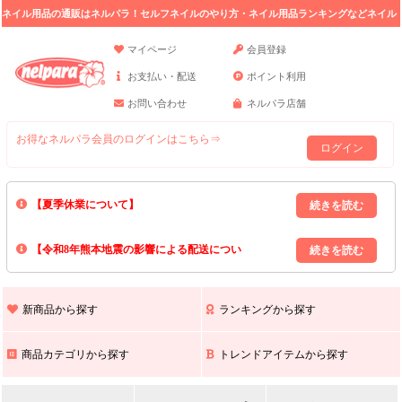
ネイル用品の通販はネルパラ！セルフネイルのやり方・ネイル用品ランキングなどネイル
の情報満載。
マイページ
会員登録
お支払い・配送
ポイント利用
お問い合わせ
ネルパラ店舗
お得なネルパラ会員のログインはこちら⇒
ログイン
【夏季休業について】
8/13(木)～8/16(日)の間｢出荷業務・お問い合わせ業務｣はお休みいたしま
【令和8年熊本地震の影響による配送につい
す｡
上記期間中のご注文・お問い合わせは8/17(月)以降の対応となりますので
て】
現在､ 熊本県へのお荷物の出荷を停止しております｡
予めご了承ください｡
また､ 九州全域でお荷物のお届けに遅延が生じております｡
新商品から探す
ランキングから探す
ご不便をおかけいたしますが､ 何卒ご理解賜りますようお願い申し上げ
ます｡
商品カテゴリから探す
トレンドアイテムから探す