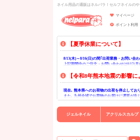
ネイル用品の通販はネルパラ！セルフネイルのや
マイページ
ポイント利用
【夏季休業について】
8/13(木)～8/16(日)の間｢出荷業務・お問
上記期間中のご注文・お問い合わせは8/17(
【令和8年熊本地震の影響に
現在､ 熊本県へのお荷物の出荷を停止してお
また､ 九州全域でお荷物のお届けに遅延が生
ご不便をおかけいたしますが､ 何卒ご理解賜
ジェルネイル
アクリルスカルプ