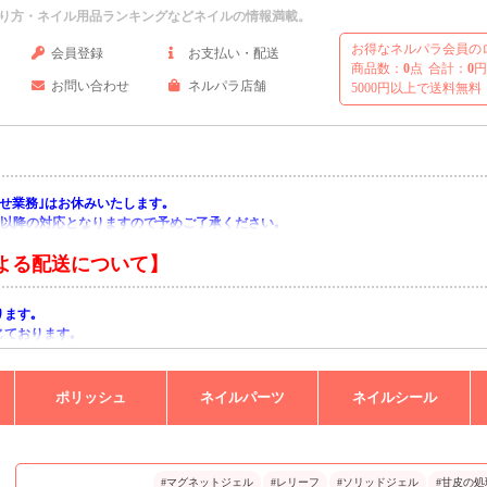
り方・ネイル用品ランキングなどネイルの情報満載。
お得なネルパラ会員の
会員登録
お支払い・配送
商品数：
0
点
合計：
0
円
お問い合わせ
ネルパラ店舗
5000円以上で送料無料
い合わせ業務｣はお休みいたします｡
月)以降の対応となりますので予めご了承ください｡
よる配送について】
ります｡
じております｡
りますようお願い申し上げます｡
ポリッシュ
ネイルパーツ
ネイルシール
#マグネットジェル
#レリーフ
#ソリッドジェル
#甘皮の処