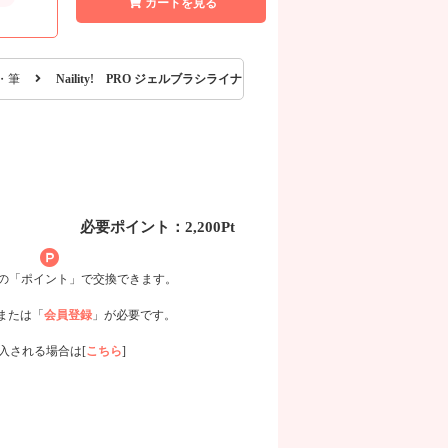
カートを見る
・筆
Naility! PRO ジェルブラシライナー (熊野筆)
必要ポイント：2,200Pt
用の「ポイント」で交換できます。
または「
会員登録
」が必要です。
入される場合は[
こちら
]