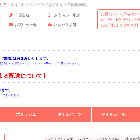
り方・ネイル用品ランキングなどネイルの情報満載。
お得なネルパラ会員の
会員登録
お支払い・配送
商品数：
0
点
合計：
0
円
お問い合わせ
ネルパラ店舗
5000円以上で送料無料
い合わせ業務｣はお休みいたします｡
月)以降の対応となりますので予めご了承ください｡
よる配送について】
ります｡
じております｡
りますようお願い申し上げます｡
ポリッシュ
ネイルパーツ
ネイルシール
#マグネットジェル
#レリーフ
#ソリッドジェル
#甘皮の処