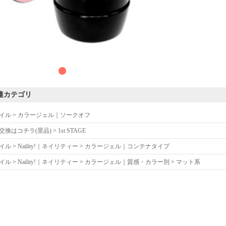
連カテゴリ
イル
>
カラージェル｜ソークオフ
交換はコチラ(景品)
>
1st STAGE
イル
>
Naility!｜ネイリティー
>
カラージェル｜コンテナタイプ
イル
>
Naility!｜ネイリティー
>
カラージェル｜質感・カラー別
>
マット系