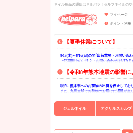
ネイル用品の通販はネルパラ！セルフネイルのや
マイページ
ポイント利用
【夏季休業について】
8/13(木)～8/16(日)の間｢出荷業務・お問
上記期間中のご注文・お問い合わせは8/17(
【令和8年熊本地震の影響に
現在､ 熊本県へのお荷物の出荷を停止してお
また､ 九州全域でお荷物のお届けに遅延が生
ご不便をおかけいたしますが､ 何卒ご理解賜
ジェルネイル
アクリルスカルプ